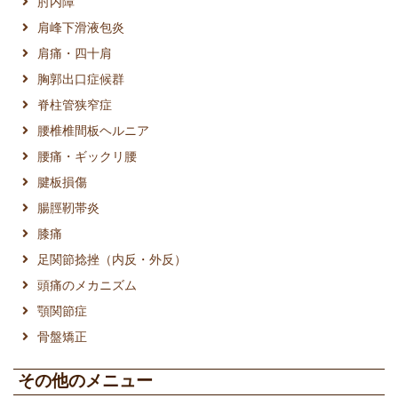
肘内障
肩峰下滑液包炎
肩痛・四十肩
胸郭出口症候群
脊柱管狭窄症
腰椎椎間板ヘルニア
腰痛・ギックリ腰
腱板損傷
腸脛靭帯炎
膝痛
足関節捻挫（内反・外反）
頭痛のメカニズム
顎関節症
骨盤矯正
その他のメニュー