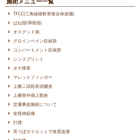
施術メニュー一覧
TFCC(三角線維軟骨複合体損傷)
ばね指(弾発指)
オスグッド病
グロインペイン症候群
コンパートメント症候群
シンスプリント
タナ障害
マレットフィンガー
上腕二頭筋長頭腱炎
上腕骨外側上顆炎
交通事故施術について
坐骨神経痛
打撲
耳つぼダイエットで体質改善